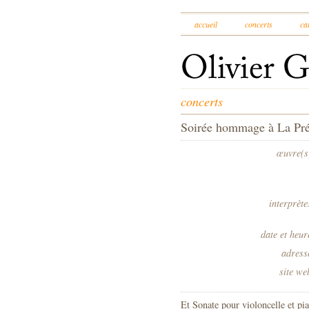
accueil
concerts
ca
concerts
Soirée hommage à La Pr
œuvre(s
interprète
date et heur
adress
site we
Et Sonate pour violoncelle et p