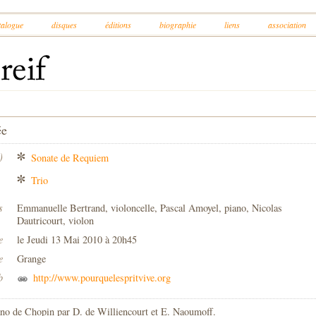
talogue
disques
éditions
biographie
liens
association
ée
)
Sonate de Requiem
Trio
s
Emmanuelle Bertrand, violoncelle, Pascal Amoyel, piano, Nicolas
Dautricourt, violon
e
le Jeudi 13 Mai 2010 à 20h45
e
Grange
b
http://www.pourquelespritvive.org
iano de Chopin par D. de Williencourt et E. Naoumoff.